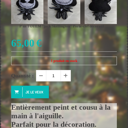
P'tit TOTEM "jack Skellington" Porte-clef décoratif
65,00
€
1
produit en stock
Quantité :
JE LE VEUX
Entièrement peint et cousu à la
main à l'aiguille.
Parfait pour la décoration.