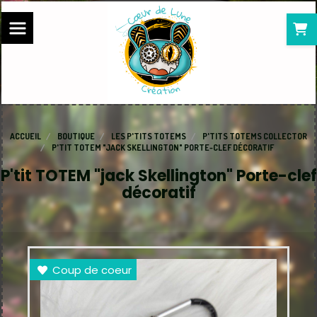
Panneau de gestion des cookies
ACCUEIL
BOUTIQUE
LES P'TITS TOTEMS
P'TITS TOTEMS COLLECTOR
P'TIT TOTEM "JACK SKELLINGTON" PORTE-CLEF DÉCORATIF
P'tit TOTEM "jack Skellington" Porte-clef
décoratif
Coup de coeur