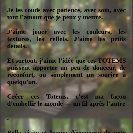
Je les couds avec patience, avec soin, avec
tout l’amour que je peux y mettre.
J’aime jouer avec les couleurs, les
textures, les reflets. J’aime les petits
détails.
Et surtout, j’aime l’idée que ces TOTEMS
puissent apporter un peu de douceur, de
réconfort, ou simplement un sourire à
quelqu’un.
Créer ces Totems, c’est ma façon
d’embellir le monde — un fil après l’autre
.
Belle visite et bonne découverte de mon