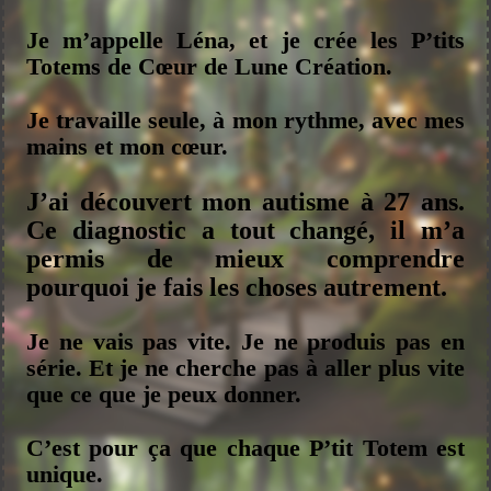
Je m’appelle Léna, et je crée les P’tits
Totems de Cœur de Lune Création.
Je travaille seule, à mon rythme, avec mes
mains et mon cœur.
J’ai découvert mon autisme à 27 ans.
Ce diagnostic a tout changé, il m’a
permis de mieux comprendre
pourquoi je fais les choses autrement.
Je ne vais pas vite. Je ne produis pas en
série. Et je ne cherche pas à aller plus vite
que ce que je peux donner.
C’est pour ça que chaque P’tit Totem est
unique.