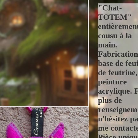
"Chat-
TOTEM"
entièremen
cousu à la
main.
Fabrication
base de feui
de feutrine,
peinture
acrylique. 
plus de
renseignem
n'hésitez pa
me contacte
Pièce uniqu