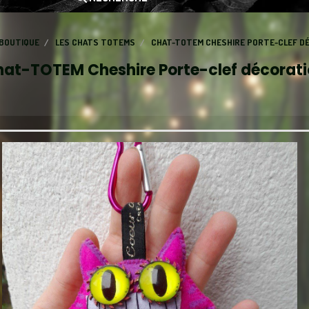
BOUTIQUE
LES CHATS TOTEMS
CHAT-TOTEM CHESHIRE PORTE-CLEF D
at-TOTEM Cheshire Porte-clef décorat