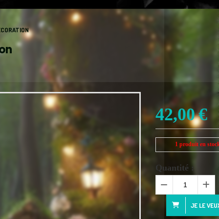
ÉCORATION
ion
42,00
€
1
produit en stoc
Quantité :
JE LE VEU