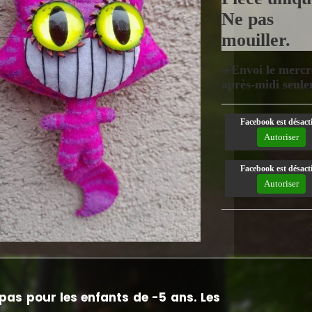
Ne pas
mouiller.
Envoi le mercr
après-midi seule
Facebook est désacti
Autoriser
Facebook est désacti
Autoriser
pas pour les enfants de -5 ans. Les