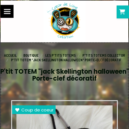
Panneau de gestion des cookies
ACCUEIL
BOUTIQUE
LES P'TITS TOTEMS
P'TITS TOTEMS COLLECTOR
P'TIT TOTEM "JACK SKELLINGTON HALLOWEEN" PORTE-CLEF DÉCORATIF
P'tit TOTEM "jack Skellington halloween"
Porte-clef décoratif
Coup de coeur