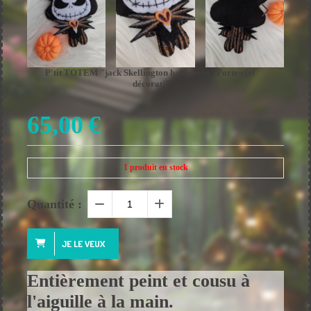
P'tit TOTEM "jack Skellington halloween" Porte-clef
décoratif
65,00
€
1
produit en stock
Quantité :
JE LE VEUX
Entièrement peint et cousu à
l'aiguille à la main.