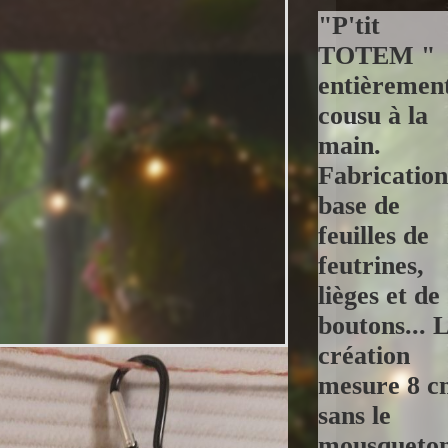
"P'tit
TOTEM "
entièremen
cousu à la
main.
Fabrication
base de
feuilles de
feutrines,
lièges et de
boutons... 
création
mesure 8 c
sans le
mousqueton