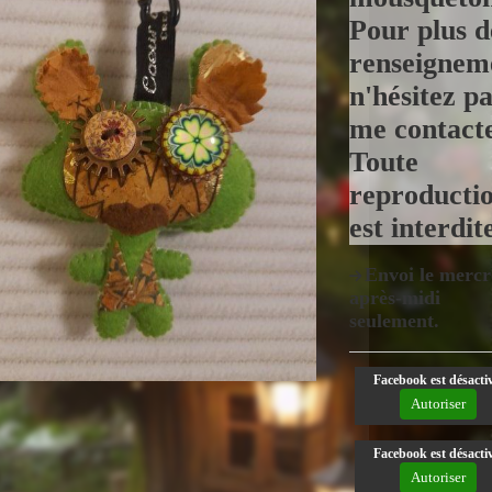
Pour plus d
renseignem
n'hésitez pa
me contacte
Toute
reproducti
est interdit
Envoi le mercr
après-midi
seulement.
Facebook est désactiv
Autoriser
Facebook est désactiv
Autoriser