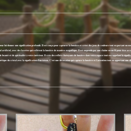
ur lui donner une signification profonde. Il est conçu pour capturer la lumière et créer des jeux de couleurs tout en portant un m
artificiel, avec des facettes qui reflètent la lumière de manière magnifique. Il est suspendu par une chaîne ou un fil pour être accr
 beauté et de spiritualité à votre intérieur. Il crée des reflets chatoyants de lumière dans votre espace tout en rappelant la signifi
tique du cristal avec la signification d'un totem. C'est une décoration qui capture la lumière et l'attention tout en apportant une 