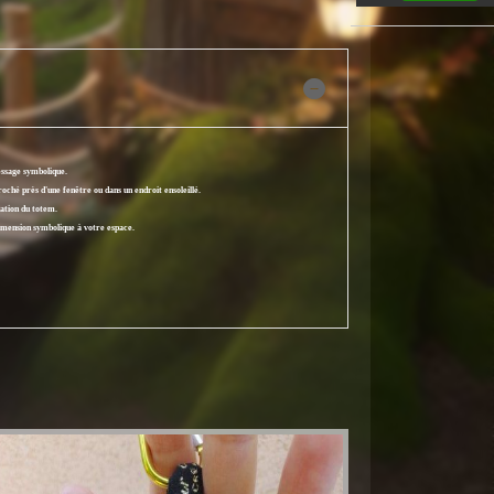
essage symbolique.
oché près d'une fenêtre ou dans un endroit ensoleillé.
cation du totem.
dimension symbolique à votre espace.