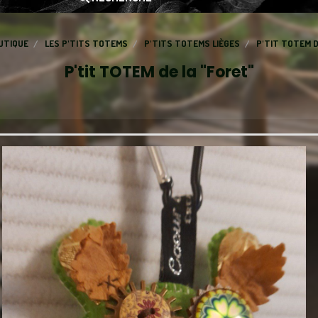
UTIQUE
LES P'TITS TOTEMS
P'TITS TOTEMS LIÈGES
P'TIT TOTEM D
P'tit TOTEM de la "Foret"