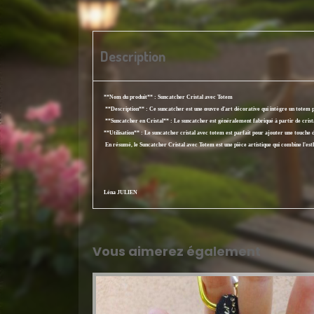
Description
**Nom du produit** : Suncatcher Cristal avec Totem
**Description** : Ce suncatcher est une œuvre d'art décorative qui intègre un totem po
**Suncatcher en Cristal** : Le suncatcher est généralement fabriqué à partir de cristal 
**Utilisation** : Le suncatcher cristal avec totem est parfait pour ajouter une touche de
En résumé, le Suncatcher Cristal avec Totem est une pièce artistique qui combine l'esthé
Léna JULIEN
Vous aimerez également