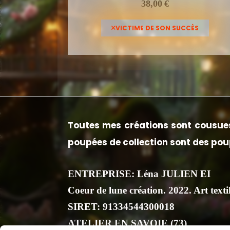
38,00
€
VICTIME DE SON SUCCÈS
Toutes mes créations sont cousues
poupées de collection sont des poup
ENTREPRISE: Léna JULIEN EI
Coeur de lune création. 2022. Art textil
SIRET: 91334544300018
ATELIER EN SAVOIE (73)