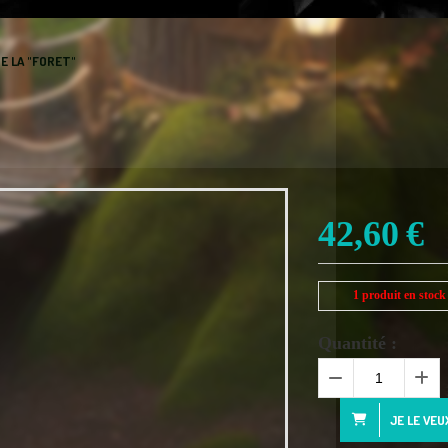
E LA "FORET"
42,60
€
1
produit en stock
Quantité :
JE LE VEU