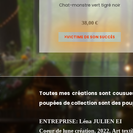
 noir
Chat-monstre porte clef feutrine bleu tig
(sans décor)
38,00
€
CÈS
VICTIME DE SON SUCCÈS
Toutes mes créations sont cousues
poupées de collection sont des poup
ENTREPRISE: Léna JULIEN EI
Coeur de lune création. 2022. Art textil