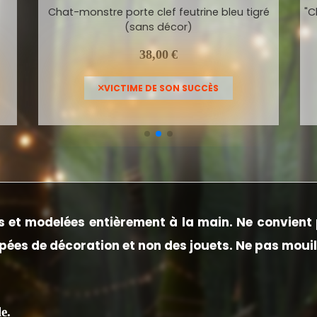
ré
"Chat-monstre" marron tigré porte clef déco
38,00
€
JE LE VEUX
 et modelées entièrement à la main.
Ne convient 
ées de décoration et non des jouets. Ne pas mouil
e.