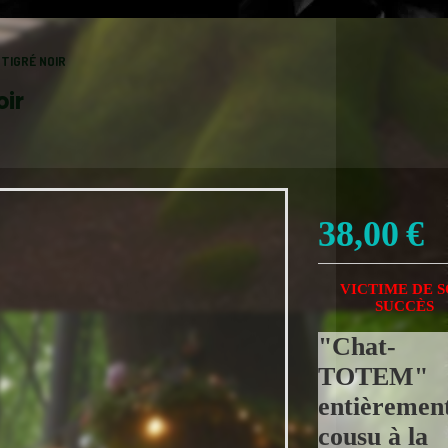
TIGRÉ NOIR
oir
38,00
€
VICTIME DE 
SUCCÈS
"Chat-
TOTEM"
entièremen
cousu à la