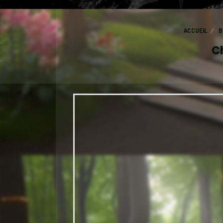
ACCUEIL
B
Ch