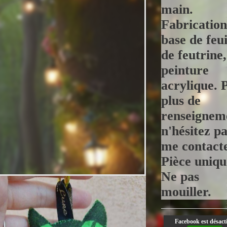
main.
Fabrication
base de feui
de feutrine,
peinture
acrylique. 
plus de
renseignem
n'hésitez pa
me contacte
Pièce uniqu
Ne pas
mouiller.
Facebook est désacti