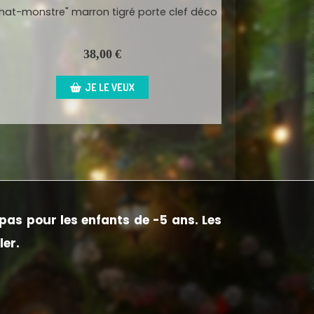
Chat-monstre vert tigré noir
Chat-monstre
38,00
€
VICTIME DE SON SUCCÈS
V
pas pour les enfants de -5 ans. Les
ler.