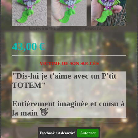
Chat-totem "Félin pour l'autre" nœuds Pap'
43,00
€
VICTIME DE SON SUCCÈS
"Dis-lui je t'aime avec un P'tit
TOTEM"
Entièrement imaginée et cousu à
la main 👋
Autoriser
Facebook est désactivé.