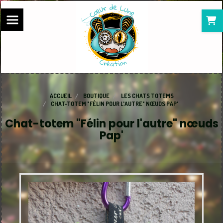
Panneau de gestion des cookies
ACCUEIL
BOUTIQUE
LES CHATS TOTEMS
CHAT-TOTEM "FÉLIN POUR L'AUTRE" NŒUDS PAP'
Chat-totem "Félin pour l'autre" nœuds
Pap'