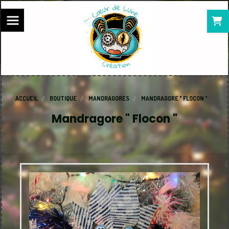
Panneau de gestion des cookies
ACCUEIL
BOUTIQUE
MANDRAGORES
MANDRAGORE " FLOCON "
Mandragore " Flocon "