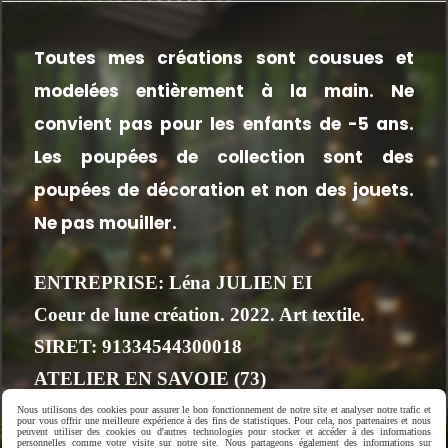
Toutes mes créations sont cousues et
modelées entièrement à la main.
Ne
convient pas pour les enfants de -5 ans.
Les poupées de collection sont des
poupées de décoration et non des jouets.
Ne pas mouiller.
ENTREPRISE: Léna JULIEN EI
Coeur de lune création. 2022. Art textile.
SIRET: 91334544300018
ATELIER EN SAVOIE (73)
FRANCE
Nous utilisons des cookies pour assurer le bon fonctionnement de notre site et analyser notre trafic et
pour vous offrir une meilleure expérience à des fins de statistiques. Pour cela, nos partenaires et nous
peuvent utiliser des cookies ou d'autres technologies pour stocker et accéder à des informations
personnelles comme votre visite sur notre site. Nous partageons également des informations sur