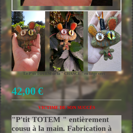
Le P'tit TOTEM de la " CHANCE " en liège vert
42,00
€
VICTIME DE SON SUCCÈS
"P'tit TOTEM " entièrement
cousu à la main. Fabrication à