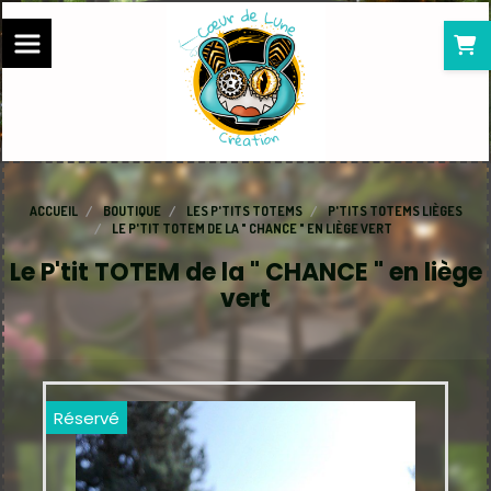
Panneau de gestion des cookies
ACCUEIL
BOUTIQUE
LES P'TITS TOTEMS
P'TITS TOTEMS LIÈGES
LE P'TIT TOTEM DE LA " CHANCE " EN LIÈGE VERT
Le P'tit TOTEM de la " CHANCE " en liège
vert
Réservé