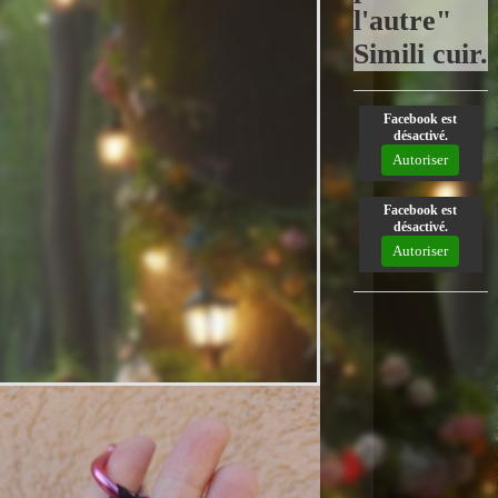
l'autre"
Simili cuir.
Facebook est
désactivé.
Autoriser
Facebook est
désactivé.
Autoriser