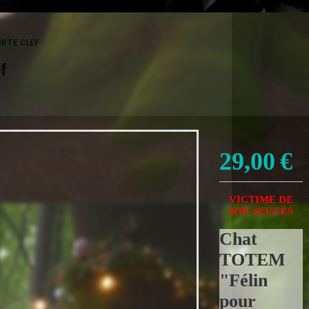
PORTE CLEF
f
29,00
€
VICTIME DE
SON SUCCÈS
Chat
TOTEM
"Félin
pour