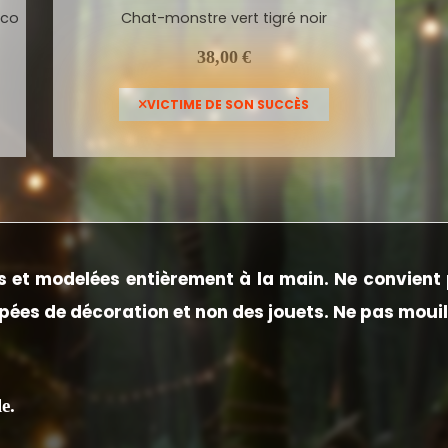
éco
Chat-monstre vert tigré noir
38,00
€
VICTIME DE SON SUCCÈS
 et modelées entièrement à la main.
Ne convient 
ées de décoration et non des jouets. Ne pas mouil
e.