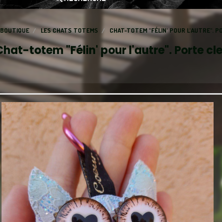
BOUTIQUE
LES CHATS TOTEMS
CHAT-TOTEM "FÉLIN' POUR L'AUTRE". 
Chat-totem "Félin' pour l'autre". Porte cle