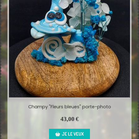
Champy "Fleurs bleues" porte-photo
43,00
€
JE LE VEUX