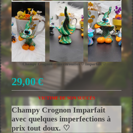
Champy Crognon et ses citrouilles ♡ Imparfait ♡
29,00
€
VICTIME DE SON SUCCÈS
Champy Crognon Imparfait
avec quelques imperfections à
prix tout doux. ♡