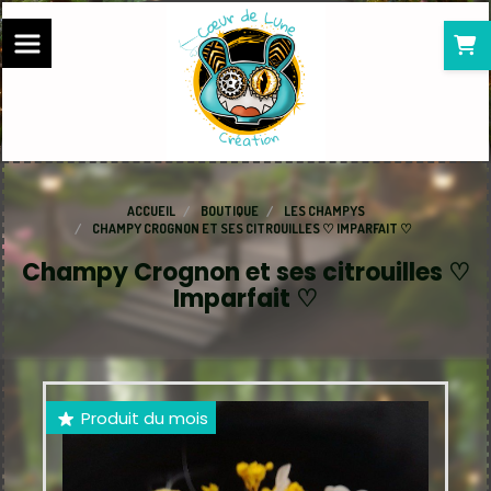
Panneau de gestion des cookies
ACCUEIL
BOUTIQUE
LES CHAMPYS
CHAMPY CROGNON ET SES CITROUILLES ♡ IMPARFAIT ♡
Champy Crognon et ses citrouilles ♡
Imparfait ♡
Produit du mois