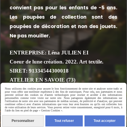
convient pas pour les enfants de -5 ans.
Les poupées de collection sont des
poupées de décoration et non des jouets.
Ne pas mouiller.
ENTREPRISE: Léna JULIEN EI
Coeur de lune création. 2022. Art textile.
SIRET: 91334544300018
ATELIER EN SAVOIE (73)
FRANCE
Nous utilisons des cookies pour assurer le bon fonctionnement de notre site et analyser notre trafic et
pour vous offrir une meilleure expérience à des fins de statistiques. Pour cela, nos partenaires et nous
peuvent utiliser des cookies ou d'autres technologies pour stocker et accéder à des informations
personnelles comme votre visite sur notre site. Nous partageons également des informations sur
l'utilisation de notre site avec nos partenaires de médias sociaux, de publicité et d'analyse, qui peuvent
Mentions Légales
Conditions générales de vente
combiner celles-ci avec d'autres informations que vous leur avez fournies ou qu'ils ont collectées lors
de votre utilisation de leurs services. Vous pouvez retirer votre consentement, enregistré pour 6 mois, à
l'aide du lien en pied de page « Gestion Cookies ».
Se rétracter
Gestion cookies
Mon Compte
Créer un site internet
Personnaliser
Tout refuser
Tout accepter