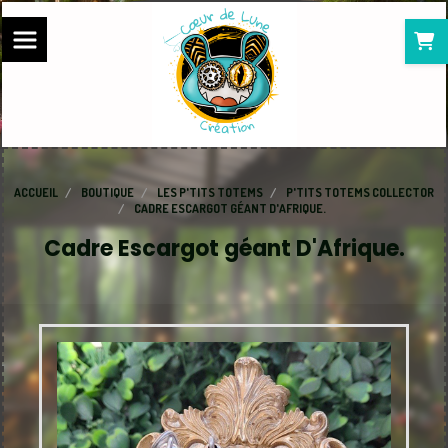
Panneau de gestion des cookies
ACCUEIL
BOUTIQUE
LES P'TITS TOTEMS
P'TITS TOTEMS COLLECTOR
CADRE ESCARGOT GÉANT D'AFRIQUE.
Cadre Escargot géant D'Afrique.